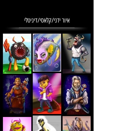
איור ידני/קלאסי/דיגיטלי