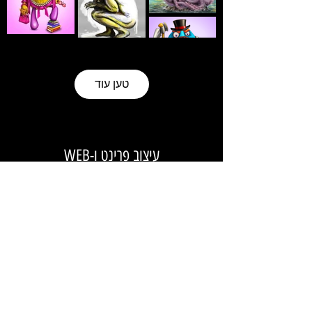
טען עוד
עיצוב פרינט ו-WEB